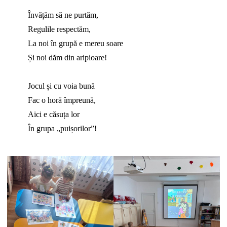
Învățăm să ne purtăm,
Regulile respectăm,
La noi în grupă e mereu soare
Și noi dăm din aripioare!
Jocul și cu voia bună
Fac o horă împreună,
Aici e căsuța lor
În grupa „puișorilor”!