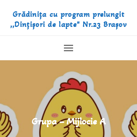
Skip
Grădinița cu program prelungit
to
content
,,Dințișori de lapte" Nr.23 Brașov
Grupa – Mijlocie A