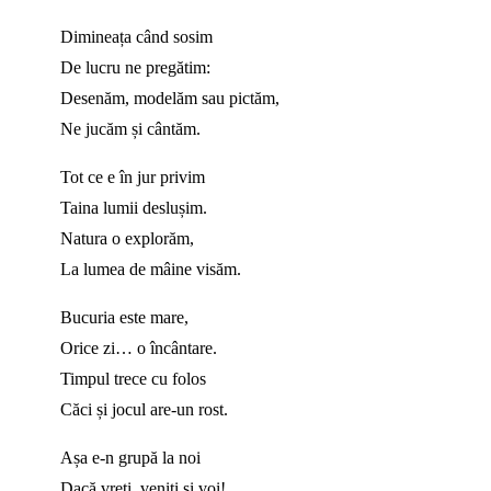
Dimineața când sosim
De lucru ne pregătim:
Desenăm, modelăm sau pictăm,
Ne jucăm și cântăm.
Tot ce e în jur privim
Taina lumii deslușim.
Natura o explorăm,
La lumea de mâine visăm.
Bucuria este mare,
Orice zi… o încântare.
Timpul trece cu folos
Căci și jocul are-un rost.
Așa e-n grupă la noi
Dacă vreți, veniți și voi!