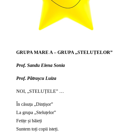
GRUPA MARE A – GRUPA ,,STELUȚELOR”
Prof. Sandu Elena Sonia
Prof. Pătrașcu Luiza
NOI, „STELUȚELE” …
În căsuța „Dințișor”
La grupa „Steluțelor”
Fetițe și băieți
Suntem toți copii isteți.