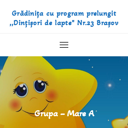
Skip
Grădinița cu program prelungit
to
content
,,Dințișori de lapte" Nr.23 Brașov
Grupa – Mare A