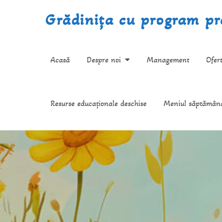
Skip
Grădinița cu program pre
to
content
Acasă
Despre noi
Management
Ofer
Resurse educaționale deschise
Meniul săptămân