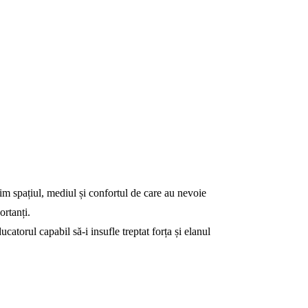
erim spațiul, mediul și confortul de care au nevoie
ortanți.
catorul capabil să-i insufle treptat forța și elanul