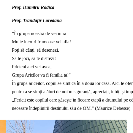
Prof. Dumitru Rodica
Prof. Trandafir Loredana
“În grupa noastră de vei intra
Multe lucruri frumoase vei afla!
Poți să cânți, să desenezi,
Să te joci, să te distrezi!
Prieteni aici vei avea,
Grupa Aricilor va fi familia ta!”
În grupa ariceilor, copiii se simt ca în a doua lor casă. Aici le of
pentru a se simți alături de noi în siguranță, apreciați, iubiți și imp
„Fericit este copilul care găsește în fiecare etapă a drumului pe edu
necesare îndeplinirii destinului său de OM.” (Maurice Debesse)