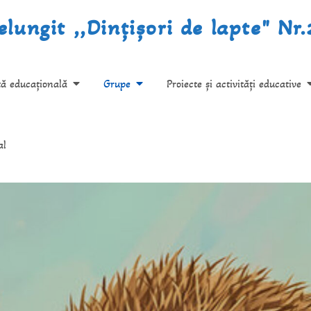
lungit ,,Dințișori de lapte" Nr
tă educațională
Grupe
Proiecte și activități educative
al