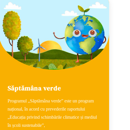
Săptămâna verde
Programul „Săptămâna verde” este un program
național, în acord cu prevederile raportului
„Educația privind schimbările climatice și mediul
în școli sustenabile”,