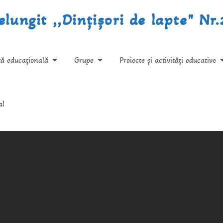
lungit ,,Dințișori de lapte" Nr
tă educațională
Grupe
Proiecte și activități educative
al