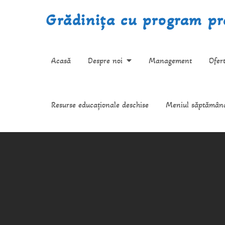
Skip
Grădinița cu program pre
to
content
Acasă
Despre noi
Management
Ofer
Resurse educaționale deschise
Meniul săptămân